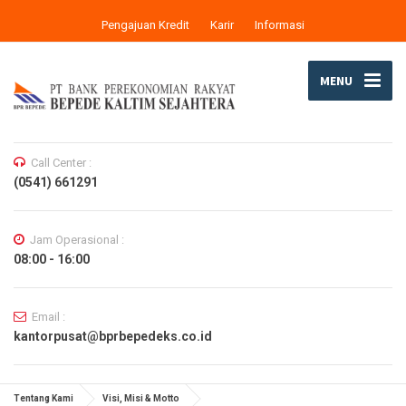
Pengajuan Kredit
Karir
Informasi
MENU
Call Center :
(0541) 661291
Jam Operasional :
08:00 - 16:00
Email :
kantorpusat@bprbepedeks.co.id
Tentang Kami
Visi, Misi & Motto