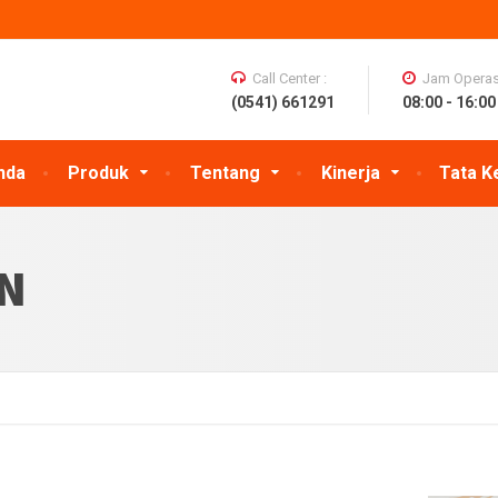
Call Center :
Jam Operasi
(0541) 661291
08:00 - 16:00
nda
Produk
Tentang
Kinerja
Tata K
N