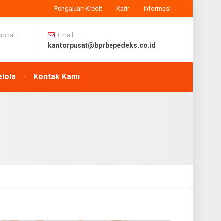
Pengajuan Kredit
Karir
Informasi
onal :
Email :
kantorpusat@bprbepedeks.co.id
elola
Kontak Kami