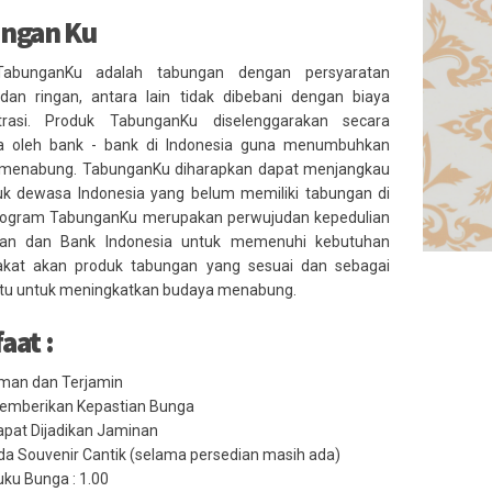
ngan Ku
TabunganKu adalah tabungan dengan persyaratan
an ringan, antara lain tidak dibebani dengan biaya
trasi. Produk TabunganKu diselenggarakan secara
 oleh bank - bank di Indonesia guna menumbuhkan
menabung. TabunganKu diharapkan dapat menjangkau
k dewasa Indonesia yang belum memiliki tabungan di
rogram TabunganKu merupakan perwujudan kepedulian
kan dan Bank Indonesia untuk memenuhi kebutuhan
kat akan produk tabungan yang sesuai dan sebagai
atu untuk meningkatkan budaya menabung.
aat :
man dan Terjamin
emberikan Kepastian Bunga
apat Dijadikan Jaminan
a Souvenir Cantik (selama persedian masih ada)
ku Bunga : 1.00