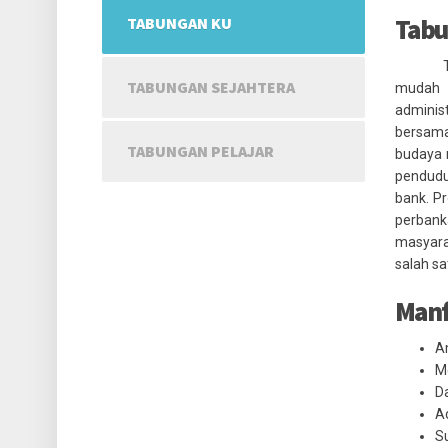
Tabu
TABUNGAN KU
TABUNGAN SEJAHTERA
mudah d
adminis
bersama
TABUNGAN PELAJAR
budaya 
pendudu
bank. P
perban
masyara
salah s
Manf
A
M
D
Ad
Su