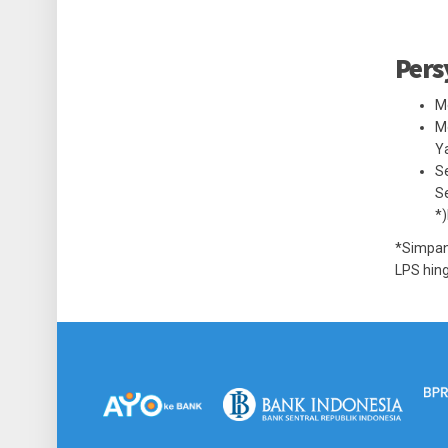
Pers
M
Me
Y
Se
Se
*)
*Simpan
LPS hing