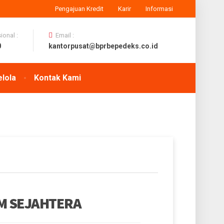
Pengajuan Kredit
Karir
Informasi
onal :
Email :
0
kantorpusat@bprbepedeks.co.id
elola
Kontak Kami
IM SEJAHTERA