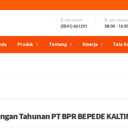
Call Center :
Jam Operasi
(0541) 661291
08:00 - 16:0
nda
Produk
Tentang
Kinerja
Tata K
angan Tahunan PT BPR BEPEDE KALT