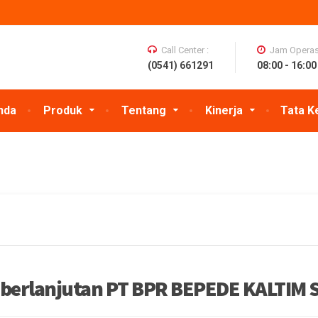
Call Center :
Jam Operasi
(0541) 661291
08:00 - 16:00
nda
Produk
Tentang
Kinerja
Tata K
eberlanjutan PT BPR BEPEDE KALTIM