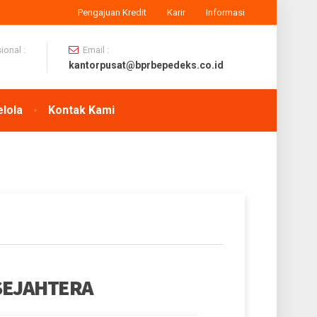
Pengajuan Kredit
Karir
Informasi
onal :
Email :
kantorpusat@bprbepedeks.co.id
elola
Kontak Kami
 SEJAHTERA