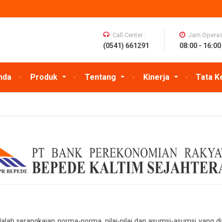
Call Center :
Jam Operasi
(0541) 661291
08:00 - 16:00
nda
Produk
Tentang
Kinerja
Tata K
alah serangkaian norma-norma, nilai-nilai dan asumsi-asumsi yang di