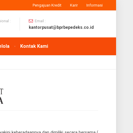
Pengajuan Kredit
Karir
Informasi
onal :
Email :
kantorpusat@bprbepedeks.co.id
elola
Kontak Kami
yakini keberadaannya dan dimiliki secara bersama (