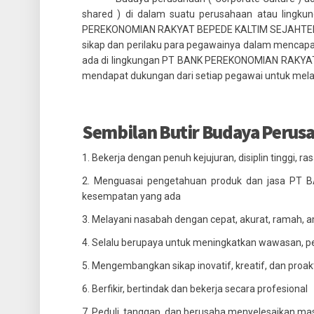
shared ) di dalam suatu perusahaan atau lingkun
PEREKONOMIAN RAKYAT BEPEDE KALTIM SEJAHTERA 
sikap dan perilaku para pegawainya dalam mencapai
ada di lingkungan PT BANK PEREKONOMIAN RAKYAT 
mendapat dukungan dari setiap pegawai untuk mel
Sembilan Butir Budaya Peru
1. Bekerja dengan penuh kejujuran, disiplin tinggi, 
2. Menguasai pengetahuan produk dan jasa P
kesempatan yang ada
3. Melayani nasabah dengan cepat, akurat, ramah,
4. Selalu berupaya untuk meningkatkan wawasan, p
5. Mengembangkan sikap inovatif, kreatif, dan proa
6. Berfikir, bertindak dan bekerja secara profesional
7. Peduli, tanggap, dan berusaha menyelesaikan mas